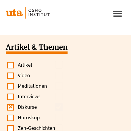
Direkt
zum
Naviga
Inhalt
aktivi
Artikel & Themen
Artikel
Video
Meditationen
Interviews
Diskurse
Horoskop
Zen-Geschichten