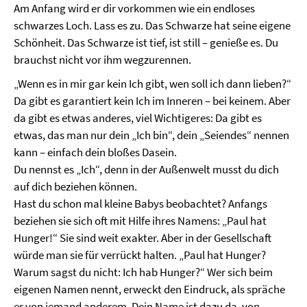
Am Anfang wird er dir vorkommen wie ein endloses
schwarzes Loch. Lass es zu. Das Schwarze hat seine eigene
Schönheit. Das Schwarze ist tief, ist still – genieße es. Du
brauchst nicht vor ihm wegzurennen.
„Wenn es in mir gar kein Ich gibt, wen soll ich dann lieben?“
Da gibt es garantiert kein Ich im Inneren – bei keinem. Aber
da gibt es etwas anderes, viel Wichtigeres: Da gibt es
etwas, das man nur dein „Ich bin“, dein „Seiendes“ nennen
kann – einfach dein bloßes Dasein.
Du nennst es „Ich“, denn in der Außenwelt musst du dich
auf dich beziehen können.
Hast du schon mal kleine Babys beobachtet? Anfangs
beziehen sie sich oft mit Hilfe ihres Namens: „Paul hat
Hunger!“ Sie sind weit exakter. Aber in der Gesellschaft
würde man sie für verrückt halten. „Paul hat Hunger?
Warum sagst du nicht: Ich hab Hunger?“ Wer sich beim
eigenen Namen nennt, erweckt den Eindruck, als spräche
er von jemand anderem. Dein Name ist dazu da, von