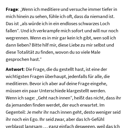
Frage
: „Wenn ich meditiere und versuche immer tiefer in
mich hinein zu sehen, fühle ich oft, dass da niemand ist.
Das ist „als würde ich in ein endloses schwarzes Loch
fallen“. Und ich verkrampfe mich sofort und will nur noch
wegrennen. Wenn es in mir gar kein Ich gibt, wen soll ich
dann lieben? Bitte hilf mir, diese Liebe zu mir selbst und
diese Totalität zu finden, wovon du so viele Male
gesprochen hast.“
Antwort
: Die Frage, die du gestellt hast, ist eine der
wichtigsten Fragen überhaupt, jedenfalls für alle, die
meditieren. Bevor ich aber auf deine Frage eingehe,
müssen ein paar Unterschiede klargestellt werden.
Wenn ich sage: „Geht nach innen“, heißt das nicht, dass ihr
da jemanden finden werdet, der euch erwartet. Im
Gegenteil: Je mehr ihr nach innen geht, desto weniger seid
ihr noch ein Ego. Ihr seid zwar, aber das Ich-Gefühl
verblasst langsam … ganz einfach deswegen, weil das Ich