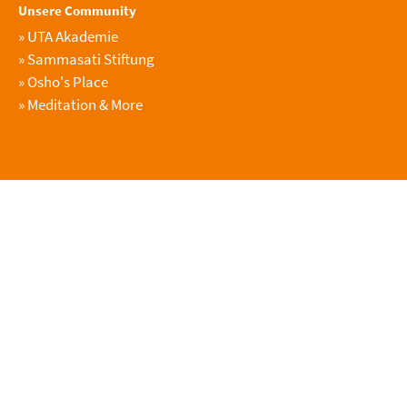
Unsere Community
»
UTA Akademie
»
Sammasati Stiftung
»
Osho's Place
»
Meditation & More