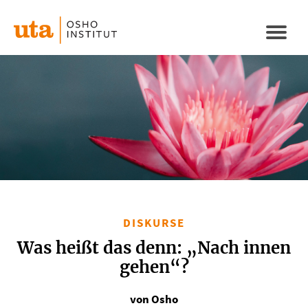
Direkt
zum
Naviga
Inhalt
aktivi
DISKURSE
Was heißt das denn: „Nach innen
gehen“?
von Osho