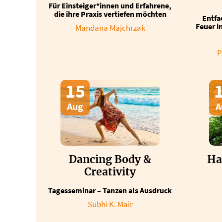
Für Einsteiger*innen und Erfahrene,
die ihre Praxis vertiefen möchten
Entfa
Feuer i
Mandana Majchrzak
P
15
Aug
A
Dancing Body &
Ha
Creativity
Tagesseminar – Tanzen als Ausdruck
Subhi K. Mair