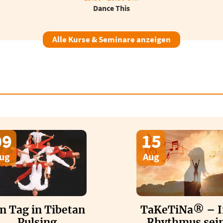
Dance This
Alle Kurse & Seminare anzeigen
09
15
ug
Aug
n Tag in Tibetan
TaKeTiNa® – 
Pulsing
Rhythmus sei