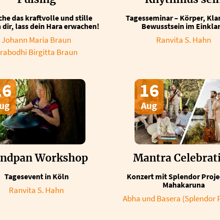
che das kraftvolle und stille
Tagesseminar – Körper, Kla
n dir, lass dein Hara erwachen!
Bewusstsein im Einkla
Johann Maria Braun
Ranvita S. Hahn
rabodhi Birgitta Braun
16
16
ug
Aug
ndpan Workshop
Mantra Celebrat
Tagesevent in Köln
Konzert mit Splendor Proje
Mahakaruna
Ranvita S. Hahn
Abha und Basera (Splendor P