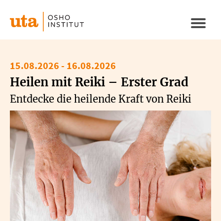
Direkt
zum
Naviga
Inhalt
aktivi
15.08.2026
-
16.08.2026
Heilen mit Reiki – Erster Grad
Entdecke die heilende Kraft von Reiki