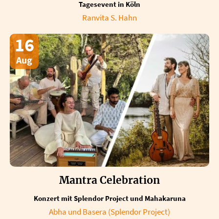
Tagesevent in Köln
Ranvita S. Hahn
16
Aug
Mantra Celebration
Konzert mit Splendor Project und Mahakaruna
Abha und Basera (Splendor Project)