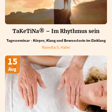
TaKeTiNa® – Im Rhythmus sein
Tagesseminar – Körper, Klang und Bewusstsein im Einklang
Ranvita S. Hahn
15
Aug