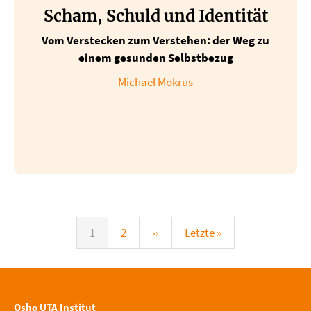
Scham, Schuld und Identität
Vom Verstecken zum Verstehen: der Weg zu
einem gesunden Selbstbezug
Michael Mokrus
Seitennummerierung
Aktuelle
1
Seite
2
Nächste
››
Letzte
Letzte »
Seite
Seite
Seite
Osho UTA Institut