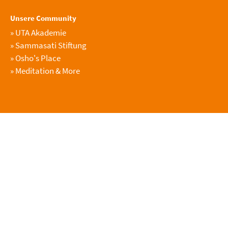
Unsere Community
»
UTA Akademie
»
Sammasati Stiftung
»
Osho's Place
»
Meditation & More