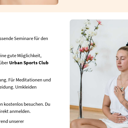
assende Seminare für den
eine gute Möglichkeit,
 über
Urban Sports Club
ung. Für Meditationen und
leidung. Umkleiden
en kostenlos besuchen. Du
irekt anmelden.
end unserer