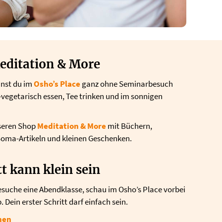
editation & More
nnst du im
Osho’s Place
ganz ohne Seminarbesuch
egetarisch essen, Tee trinken und im sonnigen
nseren Shop
Meditation & More
mit Büchern,
Soma-Artikeln und kleinen Geschenken.
tt kann klein sein
suche eine Abendklasse, schau im Osho’s Place vorbei
Dein erster Schritt darf einfach sein.
hen