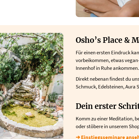
Osho’s Place & M
Für einen ersten Eindruck ka
vorbeikommen, etwas vegan-v
Innenhof in Ruhe ankommen.
Direkt nebenan findest du u
Schmuck, Edelsteinen, Aura 
Dein erster Schri
Komm zu einer Meditation, be
oder stöbere in unserem Shop. 
➔ Einstiegsseminare anse