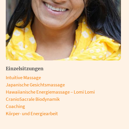
Einzelsitzungen
Intuitive Massage
Japanische Gesichtsmassage
Hawaiianische Energiemassage – Lomi Lomi
CranioSacrale Biodynamik
Coaching
Körper- und Energiearbeit