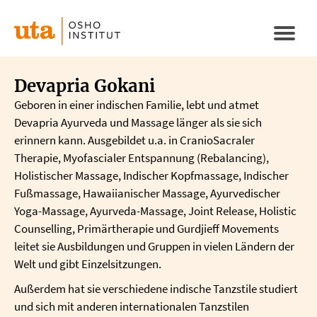
Direkt
zum
Naviga
Inhalt
aktivi
Devapria Gokani
Geboren in einer indischen Familie, lebt und atmet
Devapria Ayurveda und Massage länger als sie sich
erinnern kann. Ausgebildet u.a. in CranioSacraler
Therapie, Myofascialer Entspannung (Rebalancing),
Holistischer Massage, Indischer Kopfmassage, Indischer
Fußmassage, Hawaiianischer Massage, Ayurvedischer
Yoga-Massage, Ayurveda-Massage, Joint Release, Holistic
Counselling, Primärtherapie und Gurdjieff Movements
leitet sie Ausbildungen und Gruppen in vielen Ländern der
Welt und gibt Einzelsitzungen.
Außerdem hat sie verschiedene indische Tanzstile studiert
und sich mit anderen internationalen Tanzstilen