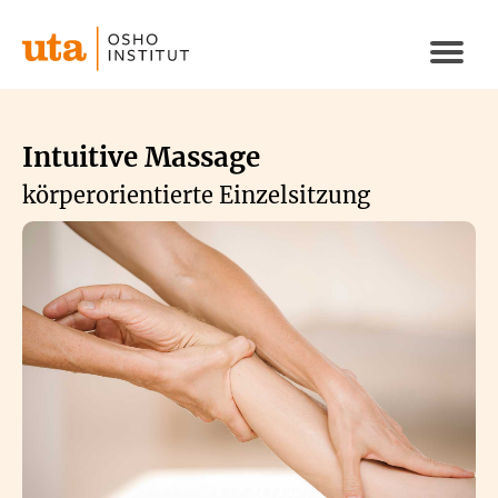
Direkt
zum
Naviga
Inhalt
aktivi
Intuitive Massage
körperorientierte Einzelsitzung