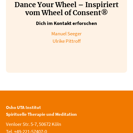
Dance Your Wheel – Inspiriert
vom Wheel of Consent®
Dich im Kontakt erforschen
Manuel Seeger
Ulrike Pittroff
Osho UTA Institut
Spirituelle Therapie und Meditation
Venloer Str. 5-7, 50672 Köln
Tel. +49-221-57407-0