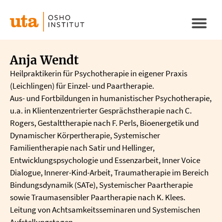
Direkt
zum
Naviga
Inhalt
aktivi
Anja Wendt
Heilpraktikerin für Psychotherapie in eigener Praxis
(Leichlingen) für Einzel- und Paartherapie.
Aus- und Fortbildungen in humanistischer Psychotherapie,
u.a. in Klientenzentrierter Gesprächstherapie nach C.
Rogers, Gestalttherapie nach F. Perls, Bioenergetik und
Dynamischer Körpertherapie, Systemischer
Familientherapie nach Satir und Hellinger,
Entwicklungspsychologie und Essenzarbeit, Inner Voice
Dialogue, Innerer-Kind-Arbeit, Traumatherapie im Bereich
Bindungsdynamik (SATe), Systemischer Paartherapie
sowie Traumasensibler Paartherapie nach K. Klees.
Leitung von Achtsamkeitsseminaren und Systemischen
Aufstellungstagen.