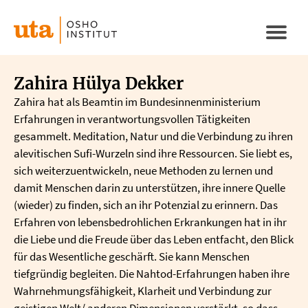
Direkt
zum
Naviga
Inhalt
aktivi
Zahira Hülya Dekker
Zahira hat als Beamtin im Bundesinnenministerium
Erfahrungen in verantwortungsvollen Tätigkeiten
gesammelt. Meditation, Natur und die Verbindung zu ihren
alevitischen Sufi-Wurzeln sind ihre Ressourcen. Sie liebt es,
sich weiterzuentwickeln, neue Methoden zu lernen und
damit Menschen darin zu unterstützen, ihre innere Quelle
(wieder) zu finden, sich an ihr Potenzial zu erinnern. Das
Erfahren von lebensbedrohlichen Erkrankungen hat in ihr
die Liebe und die Freude über das Leben entfacht, den Blick
für das Wesentliche geschärft. Sie kann Menschen
tiefgründig begleiten. Die Nahtod-Erfahrungen haben ihre
Wahrnehmungsfähigkeit, Klarheit und Verbindung zur
geistigen Welt/ anderen Dimensionen verstärkt, so dass