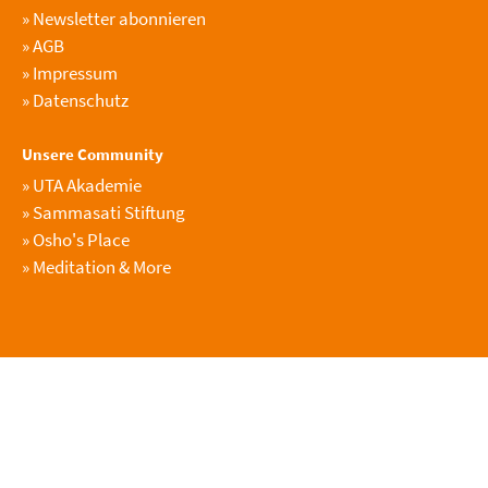
»
Newsletter abonnieren
»
AGB
»
Impressum
»
Datenschutz
Unsere Community
»
UTA Akademie
»
Sammasati Stiftung
»
Osho's Place
»
Meditation & More