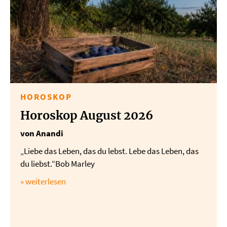
HOROSKOP
Horoskop August 2026
von Anandi
„Liebe das Leben, das du lebst. Lebe das Leben, das
du liebst.“Bob Marley
» weiterlesen