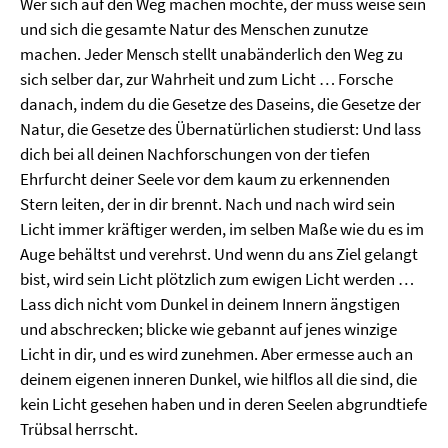
Wer sich auf den Weg machen möchte, der muss weise sein
und sich die gesamte Natur des Menschen zunutze
machen. Jeder Mensch stellt unabänderlich den Weg zu
sich selber dar, zur Wahrheit und zum Licht … Forsche
danach, indem du die Gesetze des Daseins, die Gesetze der
Natur, die Gesetze des Übernatürlichen studierst: Und lass
dich bei all deinen Nachforschungen von der tiefen
Ehrfurcht deiner Seele vor dem kaum zu erkennenden
Stern leiten, der in dir brennt. Nach und nach wird sein
Licht immer kräftiger werden, im selben Maße wie du es im
Auge behältst und verehrst. Und wenn du ans Ziel gelangt
bist, wird sein Licht plötzlich zum ewigen Licht werden …
Lass dich nicht vom Dunkel in deinem Innern ängstigen
und abschrecken; blicke wie gebannt auf jenes winzige
Licht in dir, und es wird zunehmen. Aber ermesse auch an
deinem eigenen inneren Dunkel, wie hilflos all die sind, die
kein Licht gesehen haben und in deren Seelen abgrundtiefe
Trübsal herrscht.