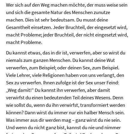
Wer sich auf den Weg machen möchte, der muss weise sein
und sich die gesamte Natur des Menschen zunutze
machen. Dies ist sehr bedeutsam. Du musst deine
Gesamtheit einsetzen. Jeder Bruchteil, der eingesetzt wird,
macht Probleme; jeder Bruchteil, der nicht eingesetzt wird,
macht Probleme.
Du kannst etwas, das in dir ist, verwerfen, aber so wirst du
niemals zum ganzen Menschen. Du kannst deine Wut
verwerfen, zum Beispiel; oder deinen Sex, zum Beispiel.
Viele Lehrer, viele Religionen haben von uns verlangt, den
Sex zu verwerfen. Ihnen zufolge ist der Sex unser Feind:
„Weg damit!“ Du kannst ihn verwerfen, aber damit
verwirfst du einen bedeutenden Teil deines Wesens. Denn
wie sollst du, wenn du ihn verwirfst, transformiert werden
können? Dann wirst du immer nur ein halber Mensch sein.
Was immer aus dir werden mag – ganz wirst du nie sein.
Und wenn du nicht ganz bist, kannst du nie und nimmer