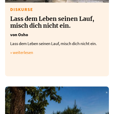
DISKURSE
Lass dem Leben seinen Lauf,
misch dich nicht ein.
von Osho
Lass dem Leben seinen Lauf, misch dich nicht ein.
» weiterlesen