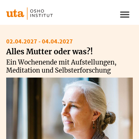
Direkt
zum
Naviga
Inhalt
aktivi
02.04.2027
-
04.04.2027
Alles Mutter oder was?!
Ein Wochenende mit Aufstellungen,
Meditation und Selbsterforschung