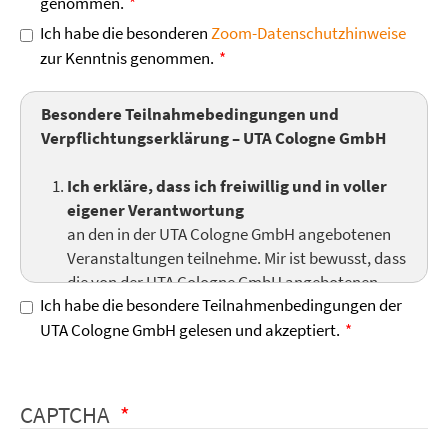
genommen.
Ich habe die besonderen
Zoom-Datenschutzhinweise
zur Kenntnis genommen.
Besondere Teilnahmebedingungen und
Verpflichtungserklärung – UTA Cologne GmbH
Ich erkläre, dass ich freiwillig und in voller
eigener Verantwortung
an den in der UTA Cologne GmbH angebotenen
Veranstaltungen teilnehme. Mir ist bewusst, dass
die von der UTA Cologne GmbH angebotenen
Ich habe die besondere Teilnahmenbedingungen der
Seminare und Einzelsitzungen keine ärztliche
UTA Cologne GmbH gelesen und akzeptiert.
Hilfe im klassischen medizinischen Sinne sind,
sondern einen Rahmen für das persönliche
Wachstum der Teilnehmer darstellen. Ich
verpflichte mich, die Regeln und Anweisungen
CAPTCHA
der Seminarleitung und des Hauses zu