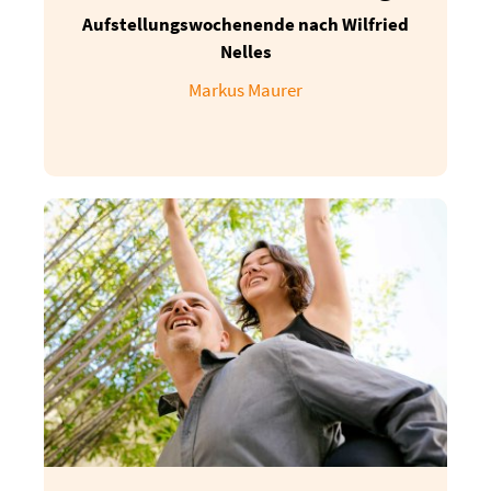
Im Falle der Missachtung von Anweisungen und
Aufstellungswochenende nach Wilfried
Regeln der UTA Cologne GmbH behalten wir uns
Nelles
vor, Teilnehmer von einer Veranstaltung
auszuschließen. Es erfolgt keine Rückerstattung
Markus Maurer
von Teilnahmegebühren.
Im Falle einer Absage seitens des Teilnehmers
gelten die von ihm unterschriebenen
Stornobedingungen.
Einverständniserklärung
Durch den Klick auf der Website erkläre ich, die
vorstehenden Teilnahmebedingungen einzeln
und sorgfältig gelesen zu haben und damit
einverstanden zu sein. Meine Angaben
entsprechen der Wahrheit.