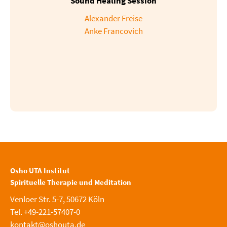
Sound Healing Session
Alexander Freise
Anke Francovich
Osho UTA Institut
Spirituelle Therapie und Meditation
Venloer Str. 5-7, 50672 Köln
Tel. +49-221-57407-0
kontakt@oshouta.de