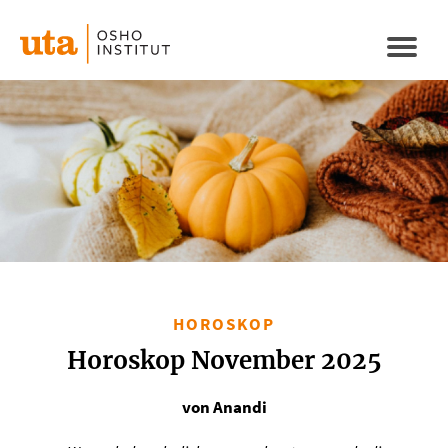
Direkt
zum
Naviga
Inhalt
aktivi
HOROSKOP
Horoskop November 2025
von Anandi