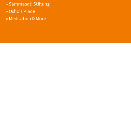
»
Sammasati Stiftung
»
Osho's Place
»
Meditation & More