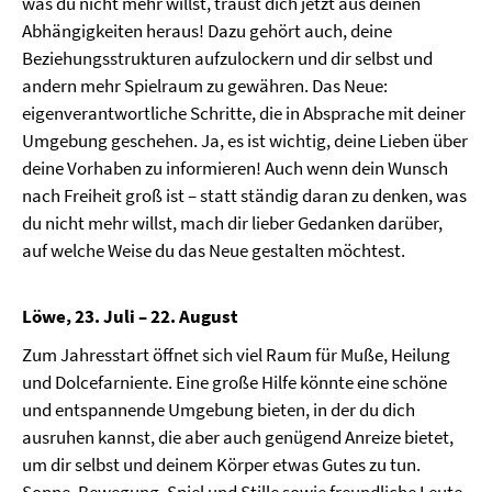
was du nicht mehr willst, traust dich jetzt aus deinen
Abhängigkeiten heraus! Dazu gehört auch, deine
Beziehungsstrukturen aufzulockern und dir selbst und
andern mehr Spielraum zu gewähren. Das Neue:
eigenverantwortliche Schritte, die in Absprache mit deiner
Umgebung geschehen. Ja, es ist wichtig, deine Lieben über
deine Vorhaben zu informieren! Auch wenn dein Wunsch
nach Freiheit groß ist – statt ständig daran zu denken, was
du nicht mehr willst, mach dir lieber Gedanken darüber,
auf welche Weise du das Neue gestalten möchtest.
Löwe, 23. Juli – 22. August
Zum Jahresstart öffnet sich viel Raum für Muße, Heilung
und Dolcefarniente. Eine große Hilfe könnte eine schöne
und entspannende Umgebung bieten, in der du dich
ausruhen kannst, die aber auch genügend Anreize bietet,
um dir selbst und deinem Körper etwas Gutes zu tun.
Sonne, Bewegung, Spiel und Stille sowie freundliche Leute