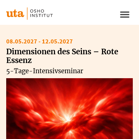
Direkt
zum
Naviga
Inhalt
aktivi
08.05.2027
-
12.05.2027
Dimensionen des Seins – Rote
Essenz
5-Tage-Intensivseminar