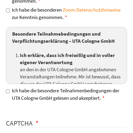
genommen.
Ich habe die besonderen
Zoom-Datenschutzhinweise
zur Kenntnis genommen.
Besondere Teilnahmebedingungen und
Verpflichtungserklärung – UTA Cologne GmbH
Ich erkläre, dass ich freiwillig und in voller
eigener Verantwortung
an den in der UTA Cologne GmbH angebotenen
Veranstaltungen teilnehme. Mir ist bewusst, dass
die von der UTA Cologne GmbH angebotenen
Ich habe die besondere Teilnahmenbedingungen der
Seminare und Einzelsitzungen keine ärztliche
UTA Cologne GmbH gelesen und akzeptiert.
Hilfe im klassischen medizinischen Sinne sind,
sondern einen Rahmen für das persönliche
Wachstum der Teilnehmer darstellen. Ich
verpflichte mich, die Regeln und Anweisungen
CAPTCHA
der Seminarleitung und des Hauses zu