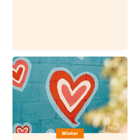
Im Falle der Missachtung von Anweisungen und
Regeln der UTA Cologne GmbH behalten wir uns
vor, Teilnehmer von einer Veranstaltung
auszuschließen. Es erfolgt keine Rückerstattung
von Teilnahmegebühren.
Im Falle einer Absage seitens des Teilnehmers
gelten die von ihm unterschriebenen
Stornobedingungen.
Einverständniserklärung
Durch den Klick auf der Website erkläre ich, die
vorstehenden Teilnahmebedingungen einzeln
und sorgfältig gelesen zu haben und damit
einverstanden zu sein. Meine Angaben
entsprechen der Wahrheit.
Winter