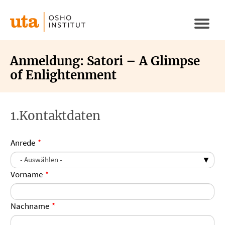
Direkt
zum
Naviga
Inhalt
aktivi
Anmeldung: Satori – A Glimpse
of Enlightenment
1.Kontaktdaten
Anrede
Vorname
Nachname