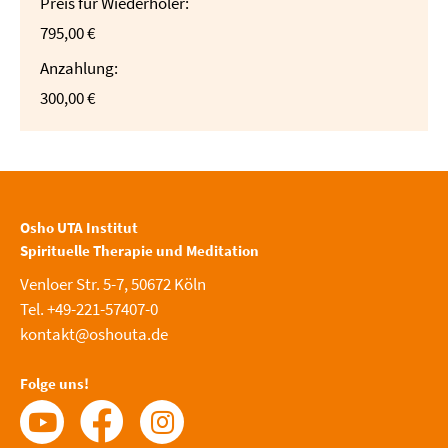
Preis für Wiederholer:
795,00 €
Anzahlung:
300,00 €
Osho UTA Institut
Spirituelle Therapie und Meditation
Venloer Str. 5-7, 50672 Köln
Tel. +49-221-57407-0
kontakt@oshouta.de
Folge uns!