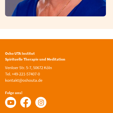
Osho UTA Institut
Spirituelle Therapie und Meditation
Venloer Str. 5-7, 50672 Köln
Tel. +49-221-57407-0
kontakt@oshouta.de
Folge uns!