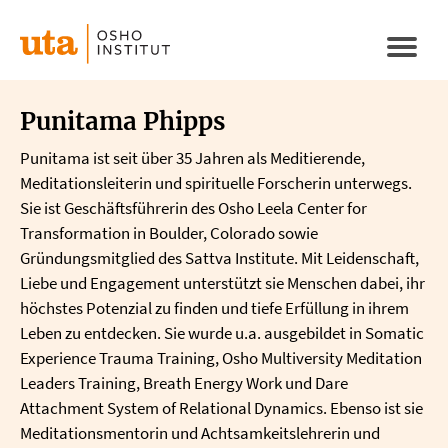
Direkt
zum
Naviga
Inhalt
aktivi
Punitama Phipps
Punitama ist seit über 35 Jahren als Meditierende,
Meditationsleiterin und spirituelle Forscherin unterwegs.
Sie ist Geschäftsführerin des Osho Leela Center for
Transformation in Boulder, Colorado sowie
Gründungsmitglied des Sattva Institute. Mit Leidenschaft,
Liebe und Engagement unterstützt sie Menschen dabei, ihr
höchstes Potenzial zu finden und tiefe Erfüllung in ihrem
Leben zu entdecken. Sie wurde u.a. ausgebildet in Somatic
Experience Trauma Training, Osho Multiversity Meditation
Leaders Training, Breath Energy Work und Dare
Attachment System of Relational Dynamics. Ebenso ist sie
Meditationsmentorin und Achtsamkeitslehrerin und