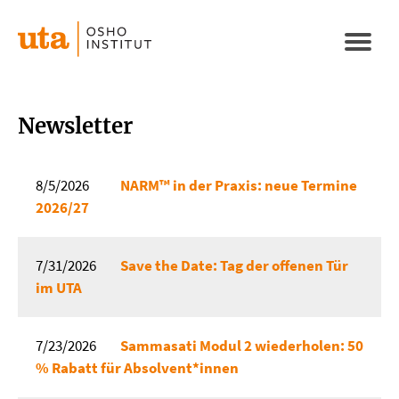
Direkt
zum
Naviga
Inhalt
aktivi
Newsletter
8/5/2026
NARM™ in der Praxis: neue Termine
2026/27
7/31/2026
Save the Date: Tag der offenen Tür
im UTA
7/23/2026
Sammasati Modul 2 wiederholen: 50
% Rabatt für Absolvent*innen