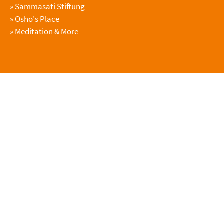
»
Sammasati Stiftung
»
Osho's Place
»
Meditation & More