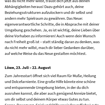
was du nicht mehr willst, traust dich jetzt aus deinen
Abhängigkeiten heraus! Dazu gehört auch, deine
Beziehungsstrukturen aufzulockern und dir selbst und
andern mehr Spielraum zu gewähren. Das Neue:
eigenverantwortliche Schritte, die in Absprache mit deiner
Umgebung geschehen. Ja, es ist wichtig, deine Lieben über
deine Vorhaben zu informieren! Auch wenn dein Wunsch
nach Freiheit groß ist – statt ständig daran zu denken, was
du nicht mehr willst, mach dir lieber Gedanken darüber,
auf welche Weise du das Neue gestalten möchtest.
Löwe, 23. Juli – 22. August
Zum Jahresstart öffnet sich viel Raum für Muße, Heilung
und Dolcefarniente. Eine große Hilfe könnte eine schöne
und entspannende Umgebung bieten, in der du dich
ausruhen kannst, die aber auch genügend Anreize bietet,
um dir selbst und deinem Körper etwas Gutes zu tun.
Sonne, Bewegung, Spiel und Stille sowie freundliche Leute