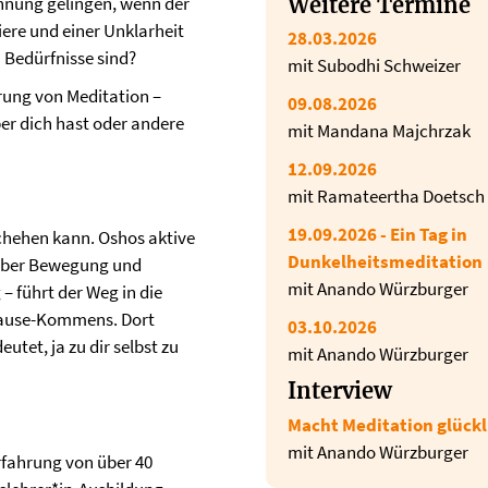
Weitere Termine
nnung gelingen, wenn der
riere und einer Unklarheit
28.03.2026
n Bedürfnisse sind?
mit Subodhi Schweizer
rung von Meditation –
09.08.2026
er dich hast oder andere
mit Mandana Majchrzak
12.09.2026
mit Ramateertha Doetsch
19.09.2026 - Ein Tag in
chehen kann. Oshos aktive
Dunkelheitsmeditation
 Über Bewegung und
mit Anando Würzburger
 führt der Weg in die
-Hause-Kommens. Dort
03.10.2026
utet, ja zu dir selbst zu
mit Anando Würzburger
Interview
Macht Meditation glückl
mit Anando Würzburger
rfahrung von über 40