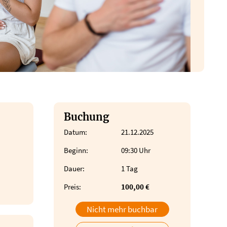
Buchung
Datum:
21.12.2025
Beginn:
09:30 Uhr
Dauer:
1 Tag
Preis:
100,00 €
Nicht mehr buchbar