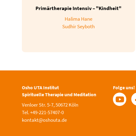
Primärtherapie Intensiv – "Kindheit"
Halima Hane
Sudhir Seyboth
Osho UTA Institut
Folge uns!
Spirituelle Therapie und Meditation
Venloer Str. 5-7, 50672 Köln
Tel. +49-221-57407-0
kontakt@oshouta.de