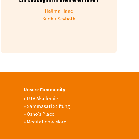
Halima Hane
Sudhir Seyboth
Unsere Community
»
UTA Akademie
»
Sammasati Stiftung
»
Osho's Place
»
Meditation & More