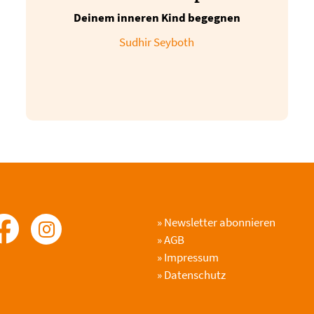
Deinem inneren Kind begegnen
Sudhir Seyboth
»
Newsletter abonnieren
»
AGB
»
Impressum
»
Datenschutz