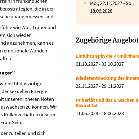
zeln in frühkindlichen
Mo., 22.11.2027 - So.,
nsstrategien, die in der
18.06.2028
chsene unangemessen sind.
fühle wie Wut, Trauer und
em sich wieder
Zugehörige Angebot
Kind anzunehmen, kann es
nen emotionale Wunden
Einführung in die Primärther
alten.
01.10.2027
-
03.10.2027
nager"
Wiederentdeckung des innere
wir nicht das nötige
22.11.2027
-
29.11.2027
 der sexuellen Energie
it unseren inneren Nöten
Pubertät und das Erwachen d
Sexualität
auswachsen zu können. Wir
11.06.2028
-
18.06.2028
 Rollenverhalten unserer
-Frau-Sein.
der zu teilen und sich