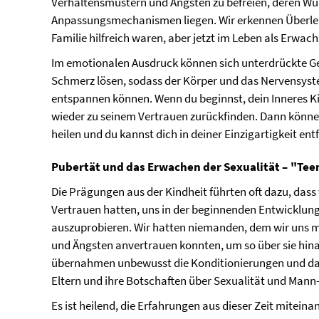
Verhaltensmustern und Ängsten zu befreien, deren Wur
Anpassungsmechanismen liegen. Wir erkennen Überlebe
Familie hilfreich waren, aber jetzt im Leben als Erwa
Im emotionalen Ausdruck können sich unterdrückte Ge
Schmerz lösen, sodass der Körper und das Nervensyst
entspannen können. Wenn du beginnst, dein Inneres 
wieder zu seinem Vertrauen zurückfinden. Dann kön
heilen und du kannst dich in deiner Einzigartigkeit entf
Pubertät und das Erwachen der Sexualität – "Tee
Die Prägungen aus der Kindheit führten oft dazu, dass 
Vertrauen hatten, uns in der beginnenden Entwicklung
auszuprobieren. Wir hatten niemanden, dem wir uns m
und Ängsten anvertrauen konnten, um so über sie hin
übernahmen unbewusst die Konditionierungen und das
Eltern und ihre Botschaften über Sexualität und Mann
Es ist heilend, die Erfahrungen aus dieser Zeit miteinan