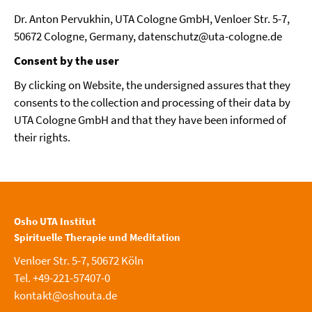
Dr. Anton Pervukhin, UTA Cologne GmbH, Venloer Str. 5-7,
50672 Cologne, Germany, datenschutz@uta-cologne.de
Consent by the user
By clicking on Website, the undersigned assures that they
consents to the collection and processing of their data by
UTA Cologne GmbH and that they have been informed of
their rights.
Osho UTA Institut
Spirituelle Therapie und Meditation
Venloer Str. 5-7, 50672 Köln
Tel. +49-221-57407-0
kontakt@oshouta.de