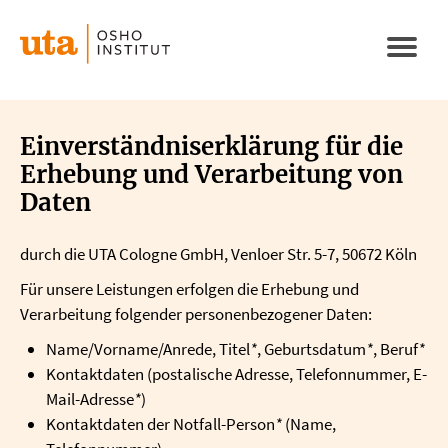
Direkt
zum
Naviga
Inhalt
aktivi
Einverständniserklärung für die
Erhebung und Verarbeitung von
Daten
durch die UTA Cologne GmbH, Venloer Str. 5-7, 50672 Köln
Für unsere Leistungen erfolgen die Erhebung und
Verarbeitung folgender personenbezogener Daten:
Name/Vorname/Anrede, Titel
*
, Geburtsdatum
*
, Beruf
*
Kontaktdaten (postalische Adresse, Telefonnummer, E-
Mail-Adresse
*
)
Kontaktdaten der Notfall-Person
*
(Name,