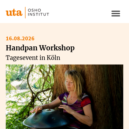
Direkt
zum
Naviga
Inhalt
aktivi
16.08.2026
Handpan Workshop
Tagesevent in Köln