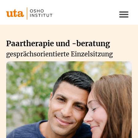
Direkt
zum
Naviga
Inhalt
aktivi
Paartherapie und -beratung
gesprächsorientierte Einzelsitzung