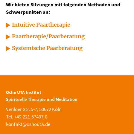
Wir bieten Sitzungen mit folgenden Methoden und
Schwerpunkten an:
Intuitive Paartherapie
Paartherapie/Paarberatung
Systemische Paarberatung
Osho UTA Institut
Spirituelle Therapie und Meditation
Venloer Str. 5-7, 50672 Köln
Tel. +49-221-57407-0
kontakt@oshouta.de