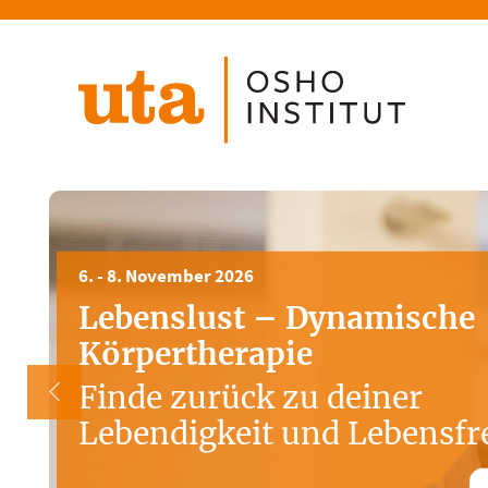
Direkt
zum
Inhalt
6. - 8. November 2026
Lebenslust – Dynamische
Körpertherapie
Finde zurück zu deiner
Lebendigkeit und Lebensfr