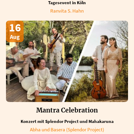
Tagesevent in Köln
Ranvita S. Hahn
16
Aug
Mantra Celebration
Konzert mit Splendor Project und Mahakaruna
Abha und Basera (Splendor Project)