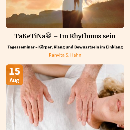
TaKeTiNa® – Im Rhythmus sein
Tagesseminar – Körper, Klang und Bewusstsein im Einklang
Ranvita S. Hahn
15
Aug