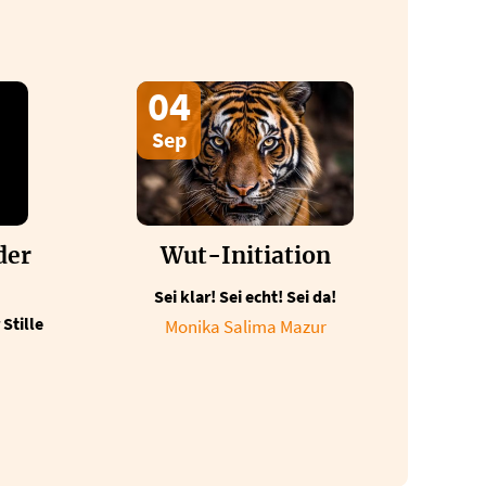
04
Sep
der
Wut-Initiation
Sei klar! Sei echt! Sei da!
Stille
Monika Salima Mazur