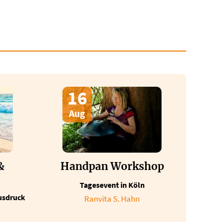
16
Aug
&
Handpan Workshop
Tagesevent in Köln
usdruck
Ranvita S. Hahn