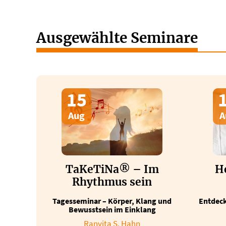
Ausgewählte Seminare
15
Aug
A
TaKeTiNa® – Im
He
Rhythmus sein
Tagesseminar – Körper, Klang und
Entdeck
Bewusstsein im Einklang
Ranvita S. Hahn