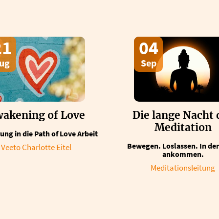
21
04
ug
Sep
akening of Love
Die lange Nacht 
Meditation
ung in die Path of Love Arbeit
Bewegen. Loslassen. In der 
Veeto Charlotte Eitel
ankommen.
Meditationsleitung