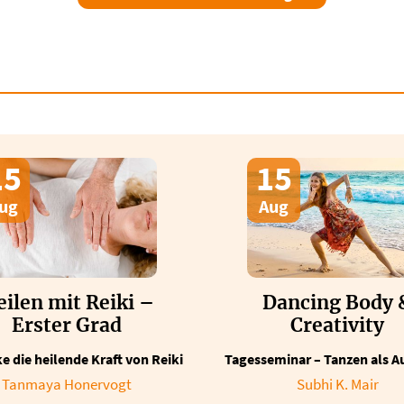
15
15
ug
Aug
ilen mit Reiki –
Dancing Body 
Erster Grad
Creativity
e die heilende Kraft von Reiki
Tagesseminar – Tanzen als A
Tanmaya Honervogt
Subhi K. Mair